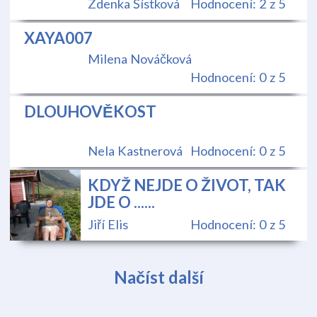
Zdenka Šístková
Hodnocení: 2 z 5
XAYA007
Milena Nováčková
Hodnocení: 0 z 5
DLOUHOVĚKOST
Nela Kastnerová
Hodnocení: 0 z 5
KDYŽ NEJDE O ŽIVOT, TAK
JDE O ......
Jiří Elis
Hodnocení: 0 z 5
Načíst další