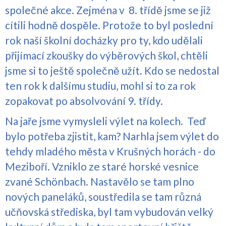
společné akce. Zejména v 8. třídě jsme se již
cítili hodně dospěle. Protože to byl poslední
rok naší školní docházky pro ty, kdo udělali
přijímací zkoušky do výběrových škol, chtěli
jsme si to ještě společně užít. Kdo se nedostal
ten rok k dalšímu studiu, mohl si to za rok
zopakovat po absolvování 9. třídy.
Na jaře jsme vymysleli výlet na kolech. Teď
bylo potřeba zjistit, kam? Narhla jsem výlet do
tehdy mladého města v Krušných horách - do
Meziboří. Vzniklo ze staré horské vesnice
zvané Schönbach. Nastavělo se tam plno
nových paneláků, soustředila se tam různá
učňovská střediska, byl tam vybudován velký