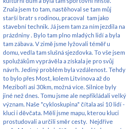
kulturní dům a byla tam sportovní hřiště.
Znala jsem to tam, nastěhoval se tam můj
starší bratr s rodinou, pracoval tam jako
stavební technik. Já jsem tam za ním jezdila na
prázdniny . Bylo tam plno mladých lidí a byla
tam zábava. V zimě jsme lyžovali téměř u
domu, vedla tam slušná sjezdovka. To vše jsem
spolužákům vyprávěla a získala je pro svůj
návrh. Jediný problém byla vzdálenost. Tehdy
to bylo přes Most, kolem Litvínova až do
Meziboří asi 30km, možná více. Silnice byly
jiné než dnes. Tomu jsme ale nepřikládali velký
význam. Naše "cykloskupina" čítala asi 10 lidí -
kluci i děvčata. Měli jsme mapu, kterou kluci
prostudovali a určili směr cesty. Nejdříve