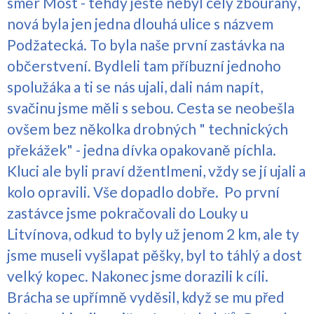
směr Most - tehdy ještě nebyl celý zbouraný,
nová byla jen jedna dlouhá ulice s názvem
Podžatecká. To byla naše první zastávka na
občerstvení. Bydleli tam příbuzní jednoho
spolužáka a ti se nás ujali, dali nám napít,
svačinu jsme měli s sebou. Cesta se neobešla
ovšem bez několka drobných " technických
překážek" - jedna dívka opakovaně píchla.
Kluci ale byli praví džentlmeni, vždy se jí ujali a
kolo opravili. Vše dopadlo dobře. Po první
zastávce jsme pokračovali do Louky u
Litvínova, odkud to byly už jenom 2 km, ale ty
jsme museli vyšlapat pěšky, byl to táhlý a dost
velký kopec. Nakonec jsme dorazili k cíli.
Brácha se upřímně vyděsil, když se mu před