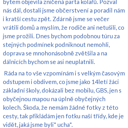
bytem objevila zničená parta kolařů. Pozval
nás dál, dostali jsme občerstvení a poradil nám
i kratší cestu zpět. Zdárně jsme se večer
vrátili domů a myslím, že rodiče ani netušili, co
jsme prožili. Dnes bychom podobnou túru za
stejných podmínek podniknout nemohli,
doprava se mnohonásobně zvětšila a na
dálnicích bychom se asi neuplatnili.
Ráda na to vše vzpomínám i s velkým časovým
odstupem i obdivem, co jsme jako 14letí žáci
základní školy, dokázali bez mobilu, GBS, jen s
obyčejnou mapou na úplně obyčejných
kolech. Škoda, že nemám žádné fotky z této
cesty, tak přikládám jen fotku naší třídy, kde je
vidět, jaká jsme byli" ucha".