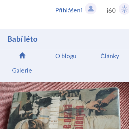
Přihlášení
i60
Babí léto
O blogu
Články
Galerie