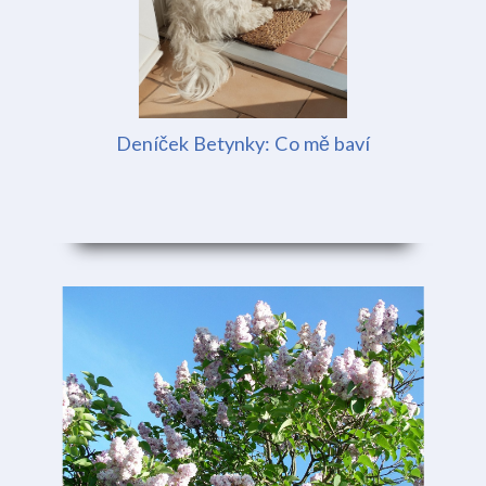
Deníček Betynky: Co mě baví