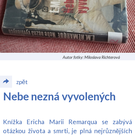
Autor fotky: Miloslava Richterová
zpět
Nebe nezná vyvolených
Knížka Ericha Marii Remarqua se zabývá
otázkou života a smrti, je plná nejrůznějších