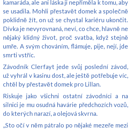
kamaráda, ale ani láska ji nepřiměla k tomu, aby
se usadila. Mohli přestavět domek a společně
poklidně žít, on už se chystal kariéru ukončit.
Dívka je nevyrovnaná, neví, co chce, hlavně ne
nějaký klidný život, proč svatba, když stejně
umře. A svým chováním, flámuje, pije, nejí, jde
smrti vstříc.
Závodník Clerfayt jede svůj poslední závod,
už vyhrál v kasinu dost, ale ještě potřebuje víc,
chtěl by přestavět domek pro Lillan.
Riskuje jako všichni ostatní závodníci a na
silnici je mu osudná havárie předchozích vozů,
do kterých narazí, a olejová skvrna.
,,Sto očí v něm pátralo po nějaké mezeře mezi