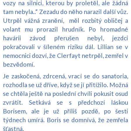
vozy na silnici, kterou by proletěl, ale žádná
tam nebyla..“ Zezadu do něho narazil další vůz.
Utrpěl vážná zranění, měl rozbitý obličej a
volant mu prorazil hrudník. Po hromadné
havárii závod přerušen nebyl, jezdci
pokračovali v šíleném riziku dál. Lillian se v
nemocnici dozví, že Clerfayt netrpěl, zemřel v
bezvědomí.
Je zaskočená, zdrcená, vrací se do sanatoria,
rozhodla se už dříve, když se jí přitížilo. Možná
se chtěla ještě na poslední chvíli pokusit osud
zvrátit. Setkává se s předchozí láskou
Borisem, ale je už příliš pozdě, po šesti
týdnech umírá. Boris se domnívá, že zemřela
šťastná.