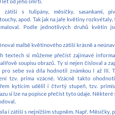
let od jeho smrti.
zátiší s tulipány, měsíčky, sasankami, piv
touchy, apod. Tak jak na jaře květiny rozkvétaly, 
maloval. Podle jednotlivých druhů květin js
věnoval malbě květinového zátiší krásně a neúnav
 textech si můžeme přečíst zajímavé informac
lířově soupisu obrazů. Ty si nejen čísloval a zap
m pro sebe svá díla hodnotil známkou I až III. 
ení tzv. prima vzácné. Vzácně takto ohodnoti
řem kyticím udělil i čtvrtý stupeň, tzv. prim
zu si lze na popisce přečíst tyto údaje. Některé
odoval.
ila i zátiší s nejnižším stupněm. Např. Měsíčky,