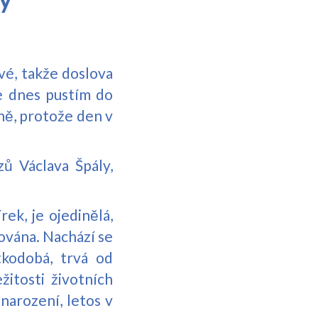
vé, takže doslova
e dnes pustím do
ně, protože den v
zů Václava Špály,
ek, je ojedinělá,
ována. Nachází se
kodobá, trvá od
žitosti životních
narození, letos v