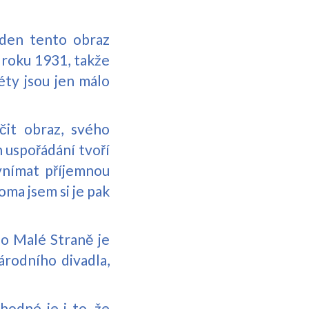
eden tento obraz
 roku 1931, takže
éty jsou jen málo
it obraz, svého
h uspořádání tvoří
 vnímat příjemnou
oma jsem si je pak
po Malé Straně je
árodního divadla,
odné je i to, že