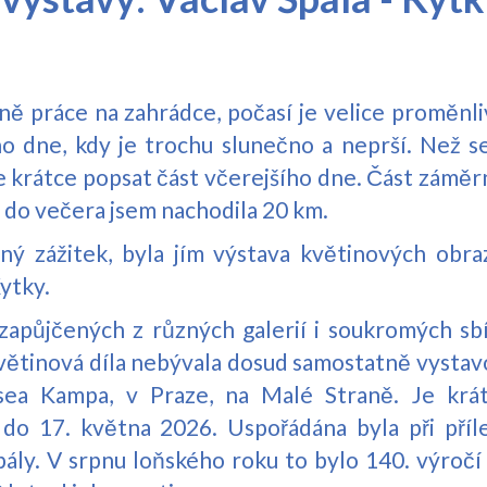
ě práce na zahrádce, počasí je velice proměnli
o dne, kdy je trochu slunečno a neprší. Než s
e krátce popsat část včerejšího dne. Část záměr
, do večera jsem nachodila 20 km.
ý zážitek, byla jím výstava květinových obra
ytky.
zapůjčených z různých galerií i soukromých sbír
větinová díla nebývala dosud samostatně vystav
sea Kampa, v Praze, na Malé Straně. Je krát
do 17. května 2026. Uspořádána byla při příle
pály. V srpnu loňského roku to bylo 140. výročí 