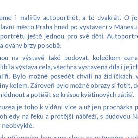
eme i malířův autoportrét, a to dvakrát. O j
hlavní město Praha hned po vystavení v Mánesu
oportrétu ještě jednou, pro své děti. Autoportr
malovány brzy po sobě.
hou na výstavě také bodovat, kolečkem označ
líbila výstava celá, všechna vystavená díla i jejic
íři. Bylo možné posedět chvíli na židličkách,
ny kolem. Zároveň bylo možné obrazy si fotit, d
lédnout a potěšit se krásou květinových zátiší.
uzea je toho k vidění více a už jen procházka 
ohledy na řeku a protější nábřeží, s budovou N
y neobvyklé.
pak příjemným bonusem sleva na vstupném a výh