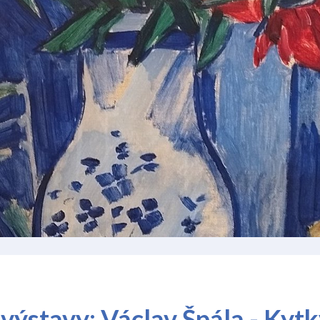
výstavy: Václav Špála - Kyt