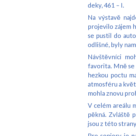
deky, 461 – I.
Na výstavě najd
projevilo zájem 
se pustil do aut
odlišné, byly na
Návštěvníci mo
favorita. Mně se 
hezkou poctu mal
atmosféru a květi
mohla znovu proh
V celém areálu m
pěkná. Zvláště p
jsou z této stran
Pro seniory je 