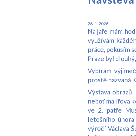
26. 4. 2026
Na jaře mám hodn
využívám každéh
práce, pokusím s
Praze byl dlouhý
Vybírám výjimečn
prostě nazvaná K
Výstava obrazů, 
neboť malířova k
ve 2. patře Mu
letošního února 
výročí Václava Š