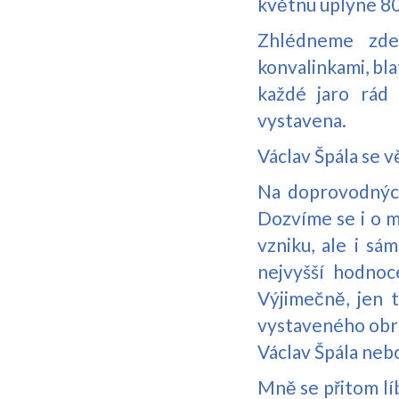
květnu uplyne 80 
Zhlédneme zde 
konvalinkami, bla
každé jaro rád 
vystavena.
Václav Špála se 
Na doprovodných
Dozvíme se i o ma
vzniku, ale i sá
nejvyšší hodnoc
Výjimečně, jen t
vystaveného obra
Václav Špála neb
Mně se přitom líb