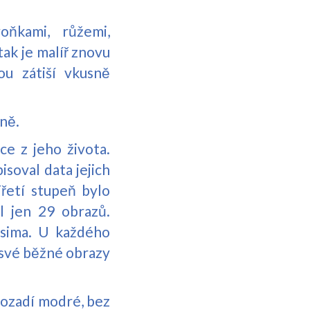
oňkami, růžemi,
tak je malíř znovu
ou zátiší vkusně
ně.
e z jeho života.
isoval data jejich
Třetí stupeň bylo
l jen 29 obrazů.
issima. U každého
 své běžné obrazy
 pozadí modré, bez